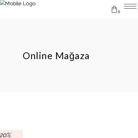
0
Sepetinizde ürün yok
Online Mağaza
-20%