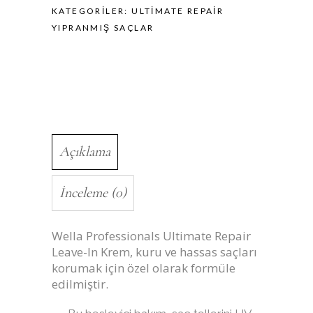
Saç
KATEGORILER:
ULTIMATE REPAIR
Kremi
YIPRANMIŞ SAÇLAR
140
ml
quantity
Açıklama
İnceleme (0)
Wella Professionals Ultimate Repair
Leave-In Krem, kuru ve hassas saçları
korumak için özel olarak formüle
edilmiştir.